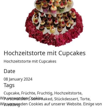
Hochzeitstorte mit Cupcakes
Hochzeitstorte mit Cupcakes
Date
08 January 2024
Tags
Cupcake, Früchte, Fruchtig, Hochzeitstorte,
Wir verwenden Cookies
Personalisiert, Semi-naked, Stückdessert, Torte,
Wir verwenden Cookies auf unserer Website. Einige von
Wedding