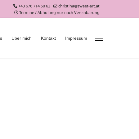
+43 676 714 50 63
christina@sweet-art.at
Termine / Abholung nur nach Vereinbarung
es
Über mich
Kontakt
Impressum